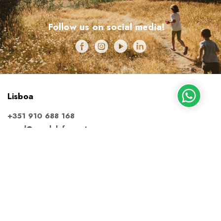
Follow us on social media!
Lisboa
+351 910 688 168
geral@escolalafora.pt
Obter direções
Almada
+351 913 795 220
almada@escolalafora.pt
Obter direções