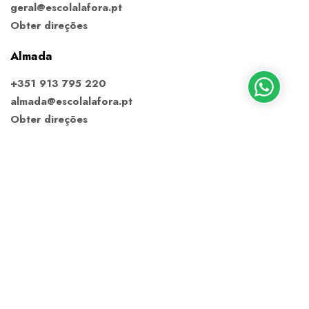
geral@escolalafora.pt
Obter direções
Almada
+351 913 795 220
almada@escolalafora.pt
Obter direções
Ericeira
+351 910 688 168
ericeira@escolalafora.pt
Obter direções
Estoril
+351 914 371 431
estoril@escolalafora.pt
Obter direções