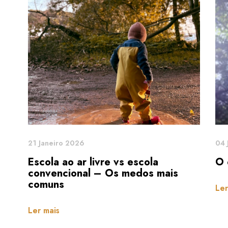
21 Janeiro 2026
04 
Escola ao ar livre vs escola
O 
convencional – Os medos mais
comuns
Ler
Ler mais