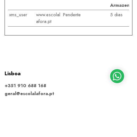
Armazenam
xms_user
www.escolal
Pendente
5 dias
afora.pt
Lisboa
+351 910 688 168
geral@escolalafora.pt
Obter direções
Almada
+351 913 795 220
almada@escolalafora.pt