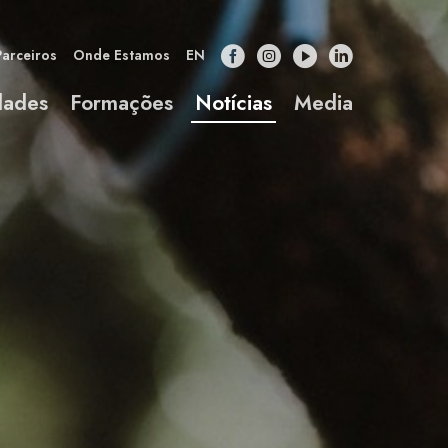
Parceiros
Onde Estamos
EN
dades
Formações
Notícias
Media